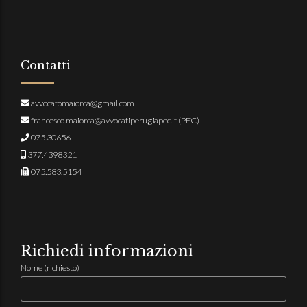
Contatti
avvocatomaiorca@gmail.com
francesco.maiorca@avvocatiperugiapec.it
(PEC)
075.30656
377.4398321
075.583.5154
Richiedi informazioni
Nome (richiesto)