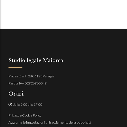
sull'autobus?
Studio legale Maiorca
Piazza Danti 28 06123 Perugia
Partita IVA 02926960549
Orari
dalle 9:00 alle 17:00
Privacy e Cookie Policy
Aggiorna le impostazioni di tracciamento della pubblicità