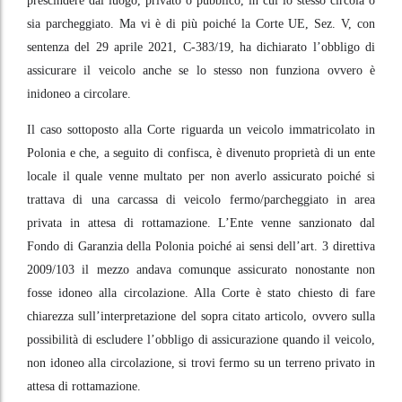
prescindere dal luogo, privato o pubblico, in cui lo stesso circola o
sia parcheggiato. Ma vi è di più poiché la Corte UE, Sez. V, con
sentenza del 29 aprile 2021, C-383/19, ha dichiarato l’obbligo di
assicurare il veicolo anche se lo stesso non funziona ovvero è
inidoneo a circolare.
Il caso sottoposto alla Corte riguarda un veicolo immatricolato in
Polonia e che, a seguito di confisca, è divenuto proprietà di un ente
locale il quale venne multato per non averlo assicurato poiché si
trattava di una carcassa di veicolo fermo/parcheggiato in area
privata in attesa di rottamazione. L’Ente venne sanzionato dal
Fondo di Garanzia della Polonia poiché ai sensi dell’art. 3 direttiva
2009/103 il mezzo andava comunque assicurato nonostante non
fosse idoneo alla circolazione. Alla Corte è stato chiesto di fare
chiarezza sull’interpretazione del sopra citato articolo, ovvero sulla
possibilità di escludere l’obbligo di assicurazione quando il veicolo,
non idoneo alla circolazione, si trovi fermo su un terreno privato in
attesa di rottamazione.