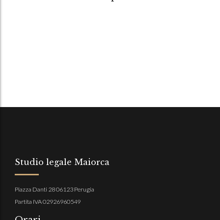
Studio legale Maiorca
Piazza Danti 28 06123 Perugia
Partita IVA 02926960549
Orari