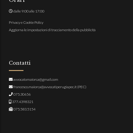
dalle 9:00 alle 17:00
Privacy e Cookie Policy
Aggiorna le impostazioni di tracciamento della pubblicità
Contatti
avvocatomaiorca@gmail.com
francesco.maiorca@avvocatiperugiapec.it
(PEC)
075.30656
377.4398321
075.583.5154